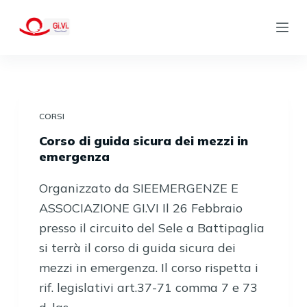
S
a
l
t
a
a
CORSI
l
Corso di guida sicura dei mezzi in
c
emergenza
o
Organizzato da SIEEMERGENZE E
n
ASSOCIAZIONE GI.VI Il 26 Febbraio
t
presso il circuito del Sele a Battipaglia
e
si terrà il corso di guida sicura dei
n
mezzi in emergenza. Il corso rispetta i
u
rif. legislativi art.37-71 comma 7 e 73
t